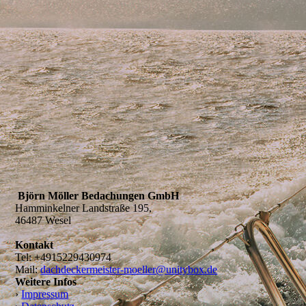
Björn Möller Bedachungen GmbH
Hamminkelner Landstraße 195,
46487 Wesel
Kontakt
Tel: +4915229430974
Mail:
dachdeckermeister-moeller@unitybox.de
Weitere Infos
›
Impressum